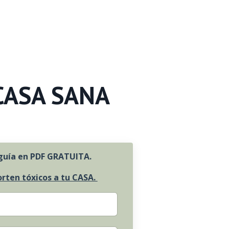
CASA SANA
guía en PDF
GRATUITA.
orten tóxicos a tu CASA.